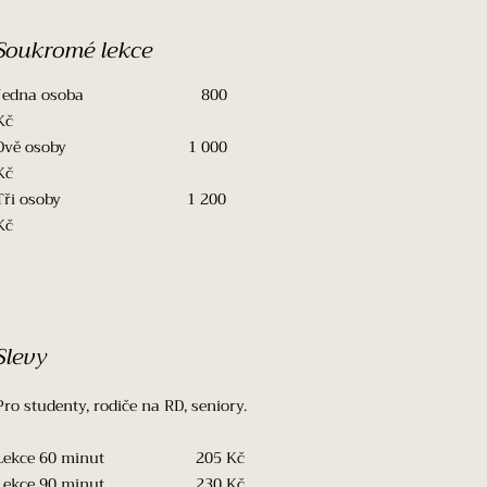
Soukromé lekce
Jedna osoba 800
Kč
Dvě osoby 1 000
Kč
Tři osoby 1 200
Kč​
Slevy
Pro studenty, rodiče na RD, seniory.
Lekce 60 minut 205 Kč
Lekce 90 minut 230 Kč