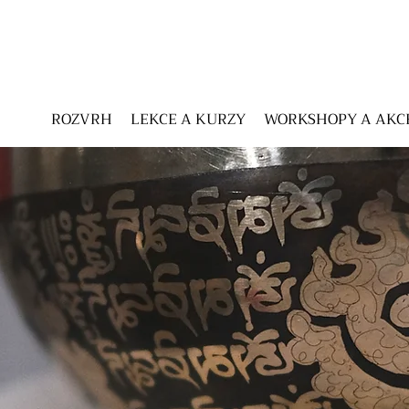
ROZVRH
LEKCE A KURZY
WORKSHOPY A AKC