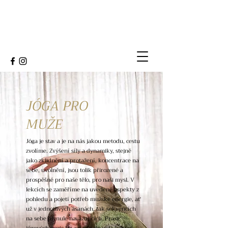
JÓGA PRO
MUŽE
Jóga je stav a je na nás jakou metodu, cestu
zvolíme. Zvýšení síly a dynamiky, stejně
jako zklidnění a protažení, koncentrace na
sebe, uvolnění, jsou tolik přirozené a
prospěšné pro naše tělo, pro naši mysl. V
lekcích se zaměříme na uvedené aspekty z
pohledu a pojetí potřeb mužské energie, ať
už v jednotlivých ásanách, tak sekvencích
na sebe plynule navazujících. Praxi