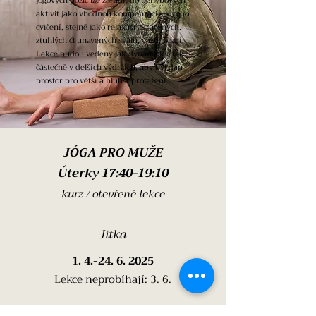
jógových pozic lze zařadit do pohybových
aktivit jako vhodnou kompenzaci silového
cvičení, stejně jako relaxaci zkrácených,
ztuhlých či unavených svalů, vazů, fascií.
Lekce budou vedeny jak dynamicky, tak
částečně v delších výdržích, aby byl dán
prostor pro větší a hlubší protažení.
JÓGA PRO MUŽE
Úterky 17:40-19:10
kurz / otevřené lekce
Jitka
1. 4.-24. 6. 2025
​Lekce neprobíhají: 3. 6.