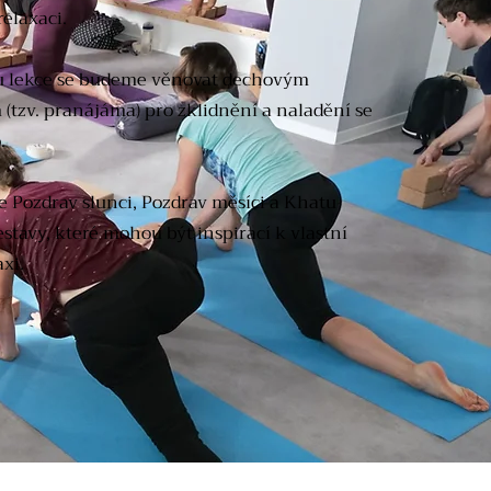
elaxaci.
u lekce se budeme věnovat dechovým
(tzv. pranájáma) pro zklidnění a naladění se
.
 Pozdrav slunci, Pozdrav měsíci a Khatu
stavy, které mohou být inspirací k vlastní
xi.