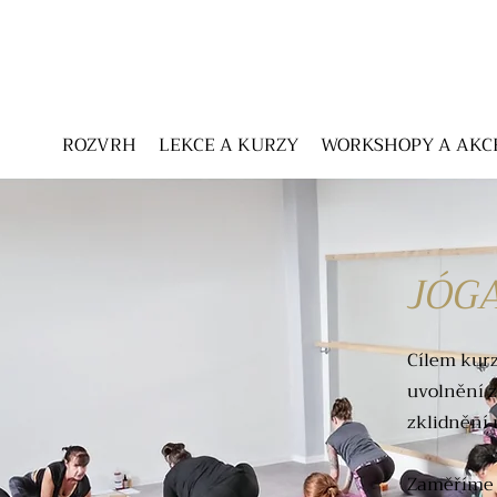
ROZVRH
LEKCE A KURZY
WORKSHOPY A AKC
JÓG
Cílem kurz
uvolnění z
zklidnění 
Zaměříme s