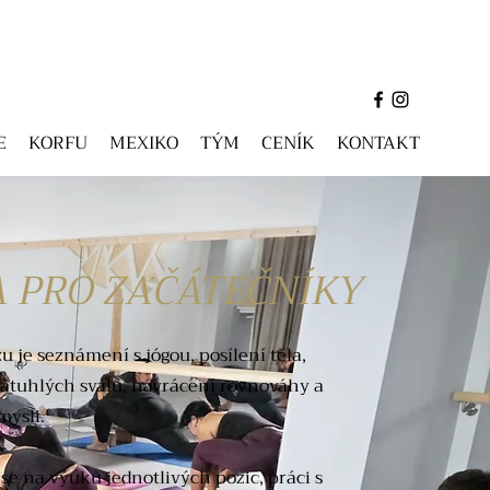
E
KORFU
MEXIKO
TÝM
CENÍK
KONTAKT
A PRO ZAČÁTEČNÍKY
u je seznámení s jógou, posílení těla,
atuhlých svalů, navrácení rovnováhy a
mysli.
e na výuku jednotlivých pozic, práci s