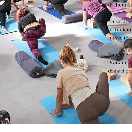
dechem a r
Na začátk
technikám 
na své tělo
Naučíme se
Pranám, se
domácí pra