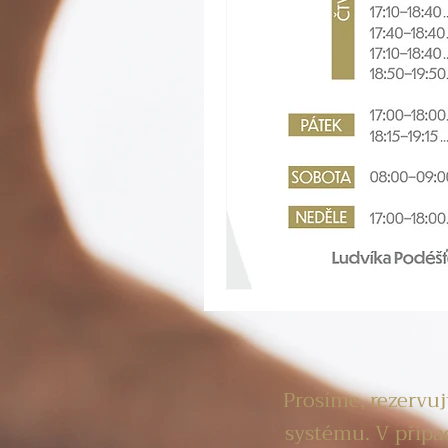
Prosíme, rezervuj
systému. V přípa