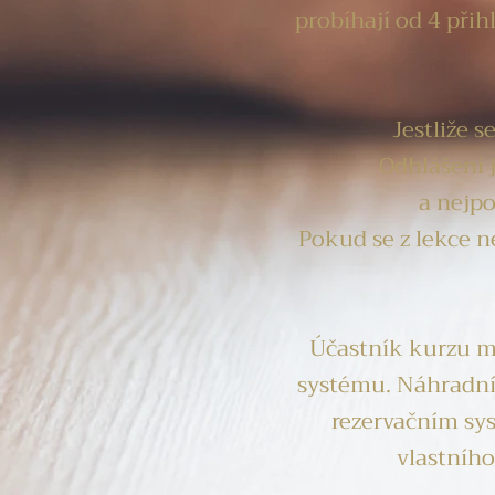
probíhají od 4 při
Jestliže s
Odhlášení 
a nejpo
Pokud se z lekce n
Účastník kurzu má
systému. Náhradní l
rezervačním sy
vlastního