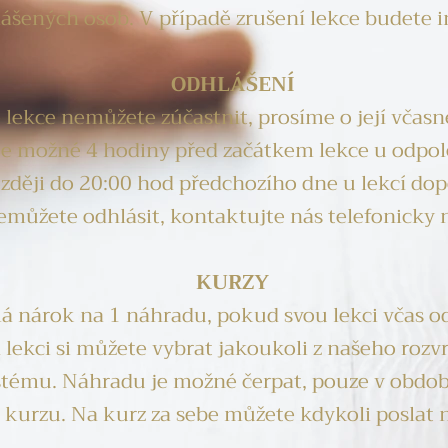
hlášených osob. V případě zrušení lekce budete
ODHLÁŠENÍ
e lekce nemůžete zúčastnit, prosíme o její včasn
je možné 4 hodiny před začátkem lekce u odpole
zději do 20:00 hod předchozího dne u lekcí dop
emůžete odhlásit, kontaktujte nás telefonicky 
KURZY
 nárok na 1 náhradu, pokud svou lekci včas od
ekci si můžete vybrat jakoukoli z našeho rozvrhu
stému. Náhradu je možné čerpat, pouze v obdo
 kurzu. Na kurz za sebe můžete kdykoli poslat 