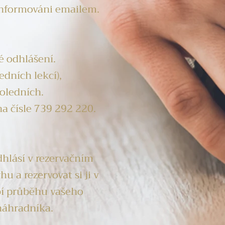
 informováni emailem.
é odhlášení.
dních lekcí),
oledních.
na čísle 739 292 220.
hlásí v rezervačním
 a rezervovat si ji v
bí průběhu vašeho
náhradníka.