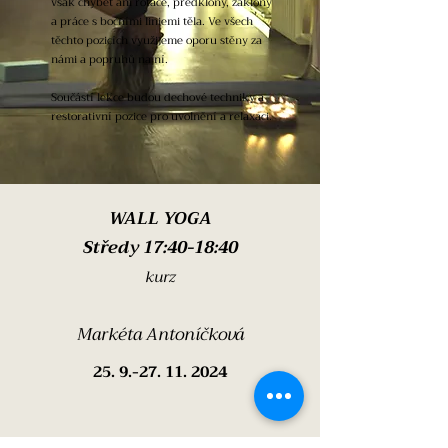
však chybět ani rotace, předklony, záklony
a práce s bočními liniemi těla. Ve všech
těchto pozicích využijeme oporu stěny za
námi a popruhů na ní.
Součástí lekce budou dechové techniky a
restorativní pozice pro uvolnění a relaxaci.
WALL YOGA
Středy 17:40-18:40
kurz
Markéta Antoníčková
25. 9.-27. 11. 2024