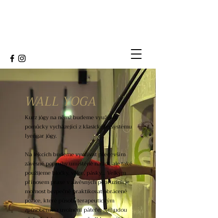
WALL YOGA
Kurz jógy na němž budeme využívat
pomůcky vycházející z klasického systému
Iyengar jógy.
Na lekcích budeme využívat především
závěsné popruhy umístěné na zdi, ale také
použijeme bločky, válce, pásky... Velkým
přínosem praxe v závěsných popruzích je
možnost bezpečně praktikovat obrácené
pozice, které působí terapeutickým
způsobem na uvolnění páteře. Nebudou